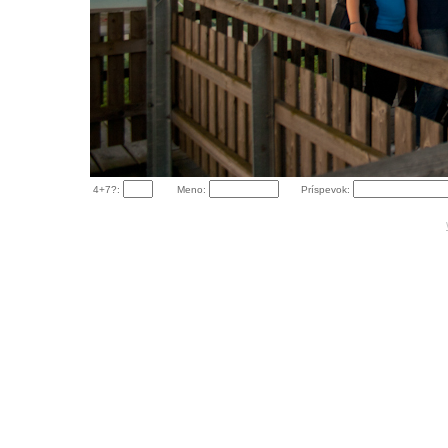
4+7?:
Meno:
Príspevok: