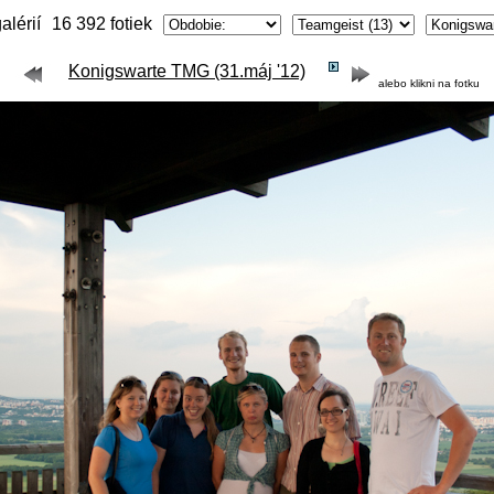
alérií
16 392 fotiek
Konigswarte TMG (31.máj '12)
alebo klikni na fotku