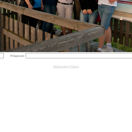
Príspevok:
Webhosting Platon