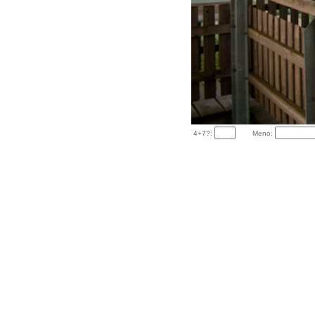
4+7?:
Meno: