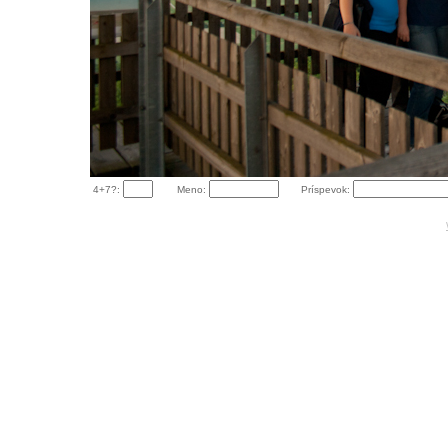
4+7?:
Meno:
Príspevok: