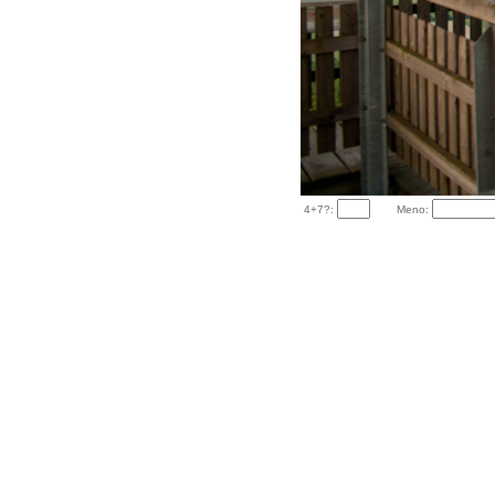
4+7?:
Meno: