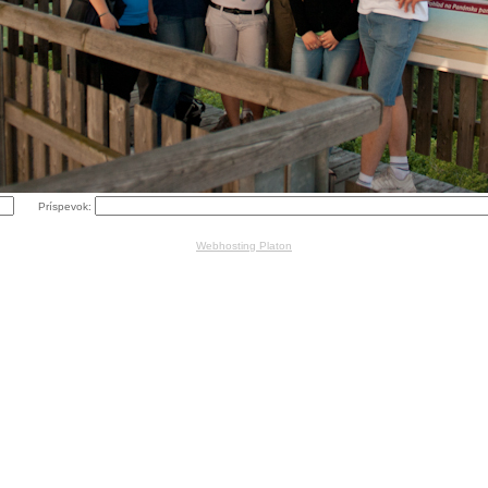
Príspevok:
Webhosting Platon