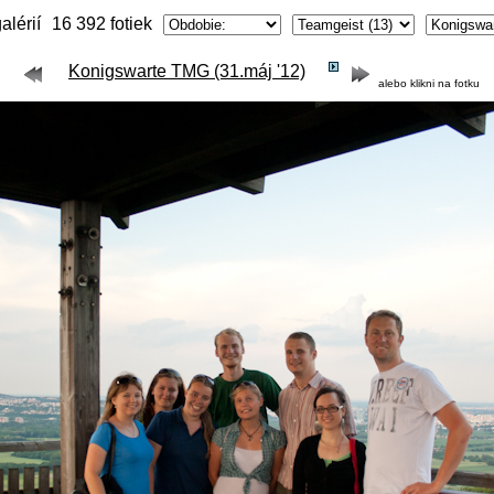
alérií
16 392 fotiek
Konigswarte TMG (31.máj '12)
alebo klikni na fotku