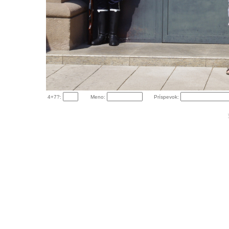
4+7?:
Meno:
Príspevok: