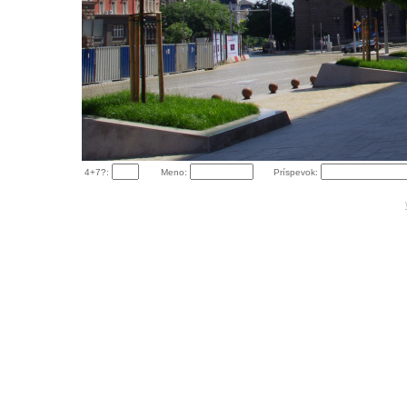
4+7?:
Meno:
Príspevok: