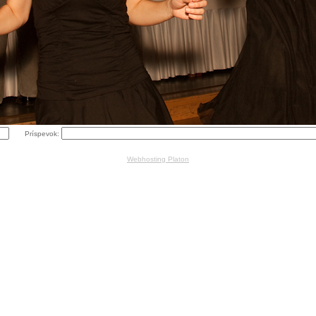
Príspevok:
Webhosting Platon