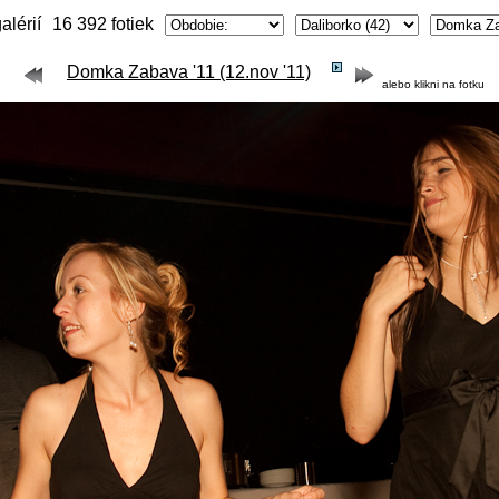
alérií
16 392 fotiek
Domka Zabava '11 (12.nov '11)
alebo klikni na fotku