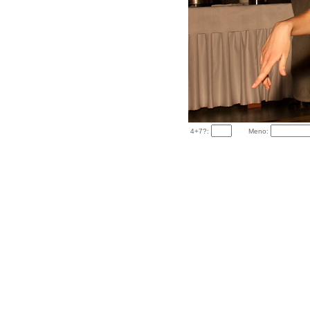
4+7?:
Meno: