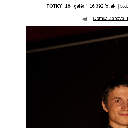
FOTKY
184 galérií
16 392 fotiek
Domka Zabava '11