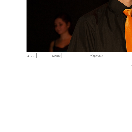
4+7?:
Meno:
Príspevok: