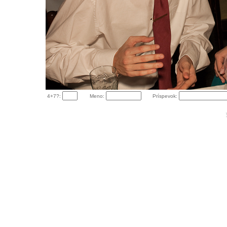
4+7?:
Meno:
Príspevok: