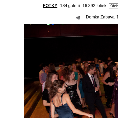
FOTKY
184 galérií
16 392 fotiek
Domka Zabava '11