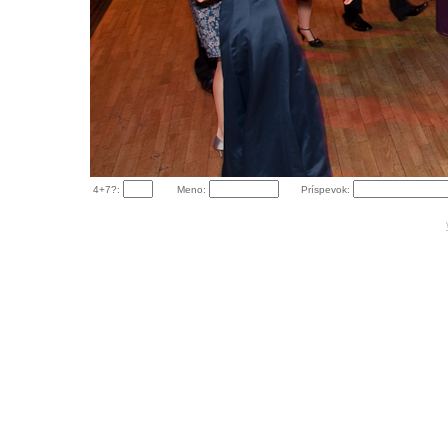
4+7?:
Meno:
Príspevok: