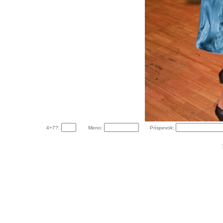
4+7?:
Meno:
Príspevok: