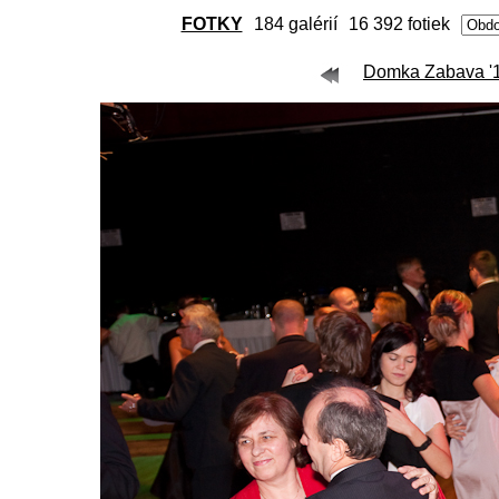
FOTKY
184 galérií
16 392 fotiek
Domka Zabava '11