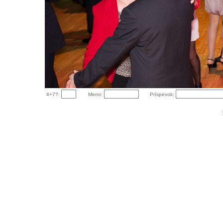
4+7?:
Meno:
Príspevok: