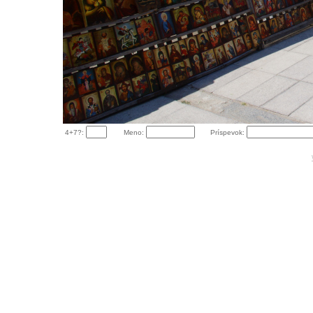
4+7?:
Meno:
Príspevok: