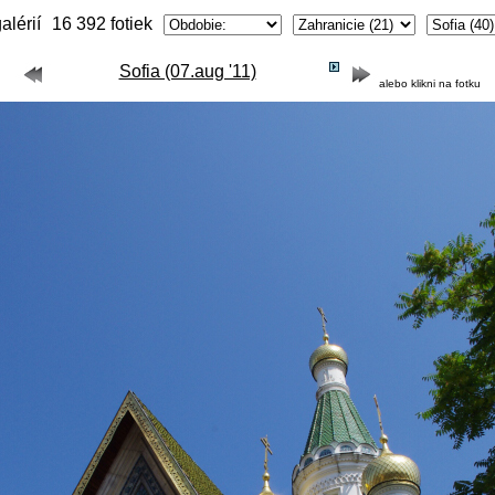
alérií
16 392 fotiek
Sofia (07.aug '11)
alebo klikni na fotku