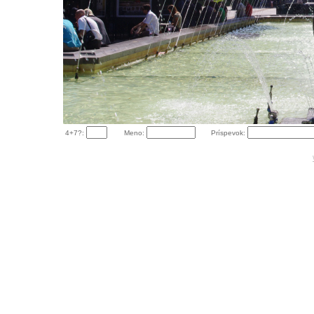
4+7?:
Meno:
Príspevok: