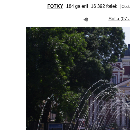
FOTKY
184 galérií
16 392 fotiek
Sofia (07.