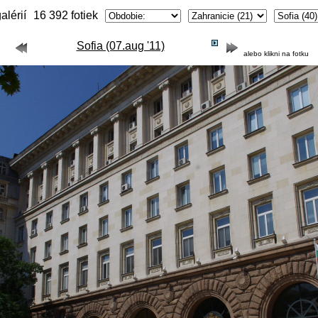
alérií
16 392 fotiek
Sofia (07.aug '11)
alebo klikni na fotku