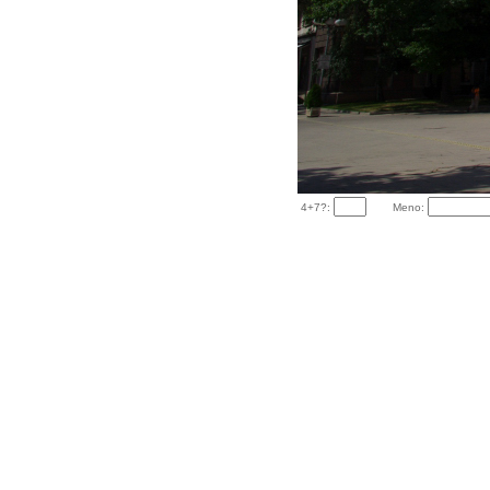
4+7?:
Meno: