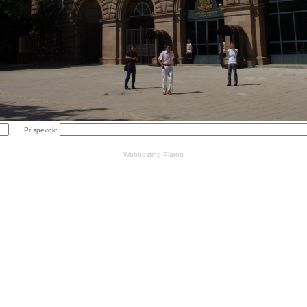
Príspevok:
Webhosting Platon